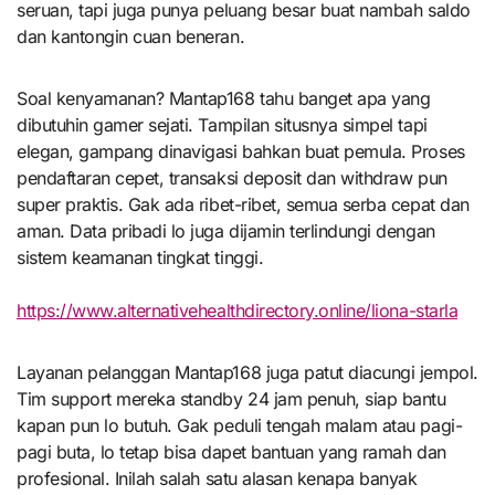
seruan, tapi juga punya peluang besar buat nambah saldo
dan kantongin cuan beneran.
Soal kenyamanan? Mantap168 tahu banget apa yang
dibutuhin gamer sejati. Tampilan situsnya simpel tapi
elegan, gampang dinavigasi bahkan buat pemula. Proses
pendaftaran cepet, transaksi deposit dan withdraw pun
super praktis. Gak ada ribet-ribet, semua serba cepat dan
aman. Data pribadi lo juga dijamin terlindungi dengan
sistem keamanan tingkat tinggi.
https://www.alternativehealthdirectory.online/liona-starla
Layanan pelanggan Mantap168 juga patut diacungi jempol.
Tim support mereka standby 24 jam penuh, siap bantu
kapan pun lo butuh. Gak peduli tengah malam atau pagi-
pagi buta, lo tetap bisa dapet bantuan yang ramah dan
profesional. Inilah salah satu alasan kenapa banyak