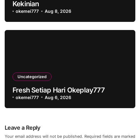
Kekinian
okemei777
Aug 8, 2026
Uncategorized
Fresh Setiap Hari Okeplay777
okemei777
Aug 6, 2026
Leave a Reply
Your email address will not be published.
Required fields are marked