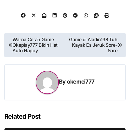
Post
Warna Cerah Game
Game di Aladin138 Tuh
Okeplay777 Bikin Hati
Kayak Es Jeruk Sore-
navigation
Auto Happy
Sore
By
okemei777
Related Post