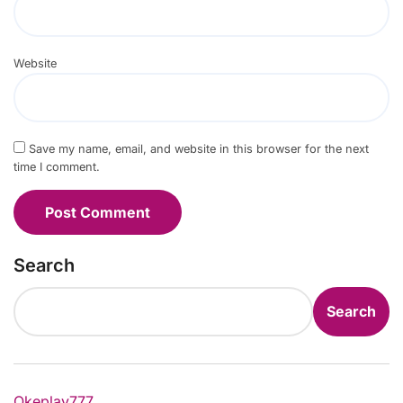
Website
Save my name, email, and website in this browser for the next
time I comment.
Search
Search
Okeplay777