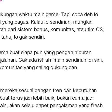
dukungan waktu main game. Tapi coba deh lo
il yang bagus. Kalau lo sendirian, mungkin
tah dari sistem bonus, komunitas, atau tim CS,
 tahu, lo gak sendiri.
utama buat siapa pun yang pengen hiburan
lanan. Gak ada istilah ‘main sendirian’ di sini,
komunitas yang saling dukung dan
e mereka sesuai dengan tren dan kebutuhan
at terus jadi lebih baik, bukan cuma jadi
main, akan selalu dapet pengalaman yang fresh