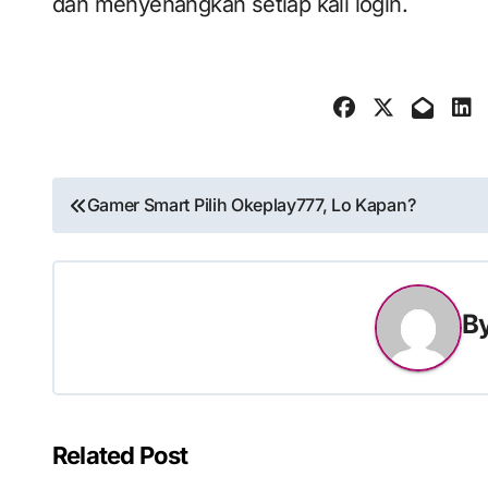
dan menyenangkan setiap kali login.
Post
Gamer Smart Pilih Okeplay777, Lo Kapan?
navigation
B
Related Post