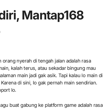
iri, Mantap168
o
 main, kalah terus, atau sekadar bingung mau
laman main jadi gak asik. Tapi kalau lo main di
 Karena di sini, lo gak pernah main sendirian.
port lo.
 ragu buat gabung ke platform game adalah rasa