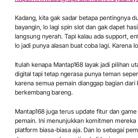
Kadang, kita gak sadar betapa pentingnya 
bayangin, lo lagi spin slot dan gak dapet has
langsung nyerah. Tapi kalau ada support, en
lo jadi punya alasan buat coba lagi. Karena lo
Itulah kenapa Mantap168 layak jadi pilihan 
digital tapi tetap ngerasa punya teman seperja
karena semua pemain dianggap bagian dari 
berkembang bareng.
Mantap168 juga terus update fitur dan gam
pemain. Ini menunjukkan komitmen mereka bu
platform biasa-biasa aja. Dan lo sebagai pe