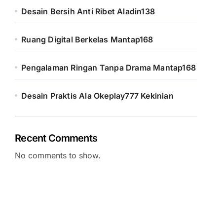
Desain Bersih Anti Ribet Aladin138
Ruang Digital Berkelas Mantap168
Pengalaman Ringan Tanpa Drama Mantap168
Desain Praktis Ala Okeplay777 Kekinian
Recent Comments
No comments to show.