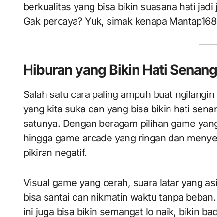
berkualitas yang bisa bikin suasana hati jadi
Gak percaya? Yuk, simak kenapa Mantap168 ja
Hiburan yang Bikin Hati Senang
Salah satu cara paling ampuh buat ngilangi
yang kita suka dan yang bisa bikin hati sen
satunya. Dengan beragam pilihan game yang 
hingga game arcade yang ringan dan menyena
pikiran negatif.
Visual game yang cerah, suara latar yang a
bisa santai dan nikmatin waktu tanpa beban
ini juga bisa bikin semangat lo naik, bikin ba