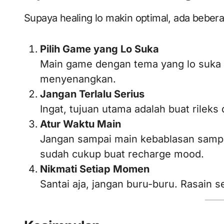
Supaya healing lo makin optimal, ada beberap
Pilih Game yang Lo Suka
Main game dengan tema yang lo suka bi
menyenangkan.
Jangan Terlalu Serius
Ingat, tujuan utama adalah buat rileks
Atur Waktu Main
Jangan sampai main kebablasan sampa
sudah cukup buat recharge mood.
Nikmati Setiap Momen
Santai aja, jangan buru-buru. Rasain s