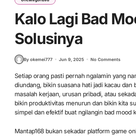
Kalo Lagi Bad M
Solusinya
By okemei777
Jun 9, 2025
No Comments
Setiap orang pasti pernah ngalamin yang namanya bad mood. Kadang datang tanpa
diundang, bikin suasana hati jadi kacau dan 
masalah kerjaan, urusan pribadi, atau sekada
bikin produktivitas menurun dan bikin kita su
simpel dan efektif buat ngilangin bad mood
Mantap168 bukan sekadar platform game online