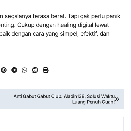
segalanya terasa berat. Tapi gak perlu panik
nting. Cukup dengan healing digital lewat
baik dengan cara yang simpel, efektif, dan
Anti Gabut Gabut Club: Aladin138, Solusi Waktu
Luang Penuh Cuan!