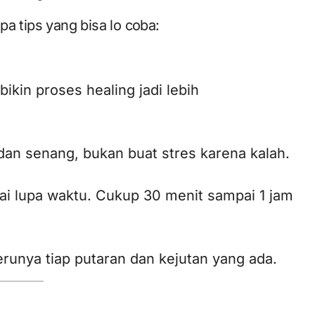
a tips yang bisa lo coba:
kin proses healing jadi lebih
 dan senang, bukan buat stres karena kalah.
i lupa waktu. Cukup 30 menit sampai 1 jam
erunya tiap putaran dan kejutan yang ada.