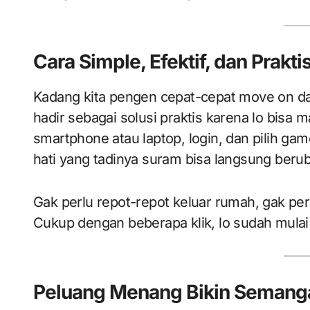
Cara Simple, Efektif, dan Prakti
Kadang kita pengen cepat-cepat move on da
hadir sebagai solusi praktis karena lo bisa 
smartphone atau laptop, login, dan pilih ga
hati yang tadinya suram bisa langsung berub
Gak perlu repot-repot keluar rumah, gak per
Cukup dengan beberapa klik, lo sudah mulai 
Peluang Menang Bikin Semang