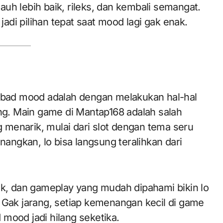
 jauh lebih baik, rileks, dan kembali semangat.
di pilihan tepat saat mood lagi gak enak.
n bad mood adalah dengan melakukan hal-hal
ang. Main game di Mantap168 adalah salah
menarik, mulai dari slot dengan tema seru
ngkan, lo bisa langsung teralihkan dari
sik, dan gameplay yang mudah dipahami bikin lo
. Gak jarang, setiap kemenangan kecil di game
d mood jadi hilang seketika.