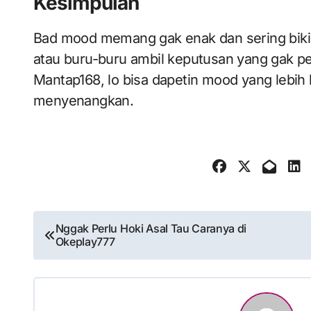
Kesimpulan
Bad mood memang gak enak dan sering bikin 
atau buru-buru ambil keputusan yang gak pe
Mantap168, lo bisa dapetin mood yang lebih 
menyenangkan.
Post
Nggak Perlu Hoki Asal Tau Caranya di
Okeplay777
navigation