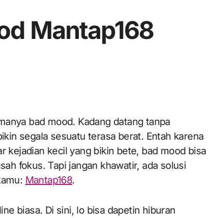
ood Mantap168
bikin segala sesuatu terasa berat. Entah karena
r kejadian kecil yang bikin bete, bad mood bisa
sah fokus. Tapi jangan khawatir, ada solusi
 kamu:
Mantap168
.
 biasa. Di sini, lo bisa dapetin hiburan