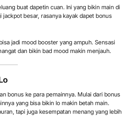
luang buat dapetin cuan. Ini yang bikin main di
agi jackpot besar, rasanya kayak dapet bonus
isa jadi mood booster yang ampuh. Sensasi
mangat dan bikin bad mood makin menjauh.
Lo
dan bonus ke para pemainnya. Mulai dari bonus
innya yang bisa bikin lo makin betah main.
buran, tapi juga kesempatan menang yang lebih