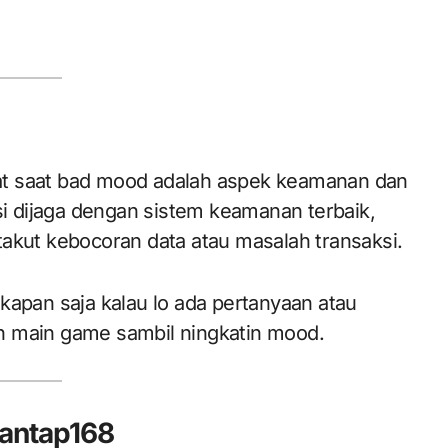
epat saat bad mood adalah aspek keamanan dan
 dijaga dengan sistem keamanan terbaik,
takut kebocoran data atau masalah transaksi.
kapan saja kalau lo ada pertanyaan atau
dan main game sambil ningkatin mood.
Mantap168