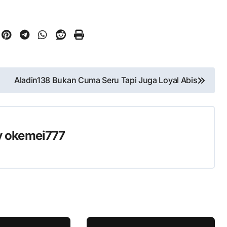
Aladin138 Bukan Cuma Seru Tapi Juga Loyal Abis
y
okemei777