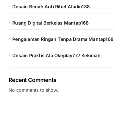
Desain Bersih Anti Ribet Aladin138
Ruang Digital Berkelas Mantap168
Pengalaman Ringan Tanpa Drama Mantap168
Desain Praktis Ala Okeplay777 Kekinian
Recent Comments
No comments to show.