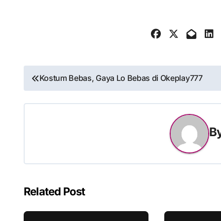
Post
Kostum Bebas, Gaya Lo Bebas di Okeplay777
navigation
B
Related Post