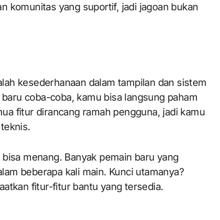
n komunitas yang suportif, jadi jagoan bukan
alah kesederhanaan dalam tampilan dan sistem
 baru coba-coba, kamu bisa langsung paham
ua fitur dirancang ramah pengguna, jadi kamu
teknis.
p bisa menang. Banyak pemain baru yang
lam beberapa kali main. Kunci utamanya?
tkan fitur-fitur bantu yang tersedia.