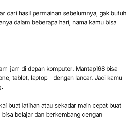
ajar dari hasil permainan sebelumnya, gak butuh
hanya dalam beberapa hari, nama kamu bisa
jam-jam di depan komputer. Mantap168 bisa
ne, tablet, laptop—dengan lancar. Jadi kamu
g.
kai buat latihan atau sekadar main cepat buat
amu bisa belajar dan berkembang dengan