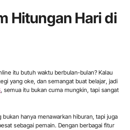
m Hitungan Hari di
egi yang oke, dan semangat buat belajar, jadi
8
, semua itu bukan cuma mungkin, tapi sangat
g bukan hanya menawarkan hiburan, tapi juga
at sebagai pemain. Dengan berbagai fitur