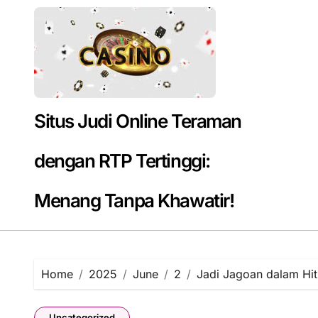
Skip
to
content
Situs Judi Online Teraman
dengan RTP Tertinggi:
Menang Tanpa Khawatir!
Home
2025
June
2
Jadi Jagoan dalam Hit
Uncategorized