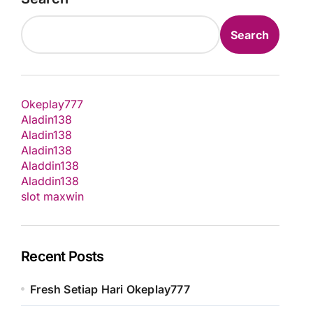
Search
Okeplay777
Aladin138
Aladin138
Aladin138
Aladdin138
Aladdin138
slot maxwin
Recent Posts
Fresh Setiap Hari Okeplay777