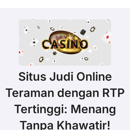
Situs Judi Online
Teraman dengan RTP
Tertinggi: Menang
Tanpa Khawatir!