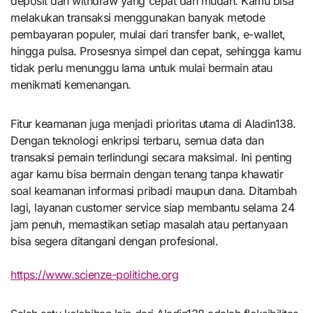
deposit dan withdraw yang cepat dan mudah. Kamu bisa
melakukan transaksi menggunakan banyak metode
pembayaran populer, mulai dari transfer bank, e-wallet,
hingga pulsa. Prosesnya simpel dan cepat, sehingga kamu
tidak perlu menunggu lama untuk mulai bermain atau
menikmati kemenangan.
Fitur keamanan juga menjadi prioritas utama di Aladin138.
Dengan teknologi enkripsi terbaru, semua data dan
transaksi pemain terlindungi secara maksimal. Ini penting
agar kamu bisa bermain dengan tenang tanpa khawatir
soal keamanan informasi pribadi maupun dana. Ditambah
lagi, layanan customer service siap membantu selama 24
jam penuh, memastikan setiap masalah atau pertanyaan
bisa segera ditangani dengan profesional.
https://www.scienze-politiche.org