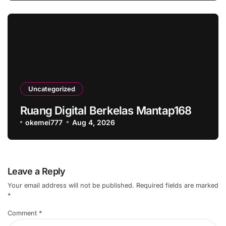
Uncategorized
Ruang Digital Berkelas Mantap168
okemei777
Aug 4, 2026
Leave a Reply
Your email address will not be published.
Required fields are marked
*
Comment
*