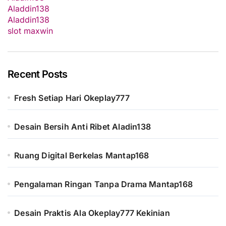
Aladdin138
Aladdin138
slot maxwin
Recent Posts
Fresh Setiap Hari Okeplay777
Desain Bersih Anti Ribet Aladin138
Ruang Digital Berkelas Mantap168
Pengalaman Ringan Tanpa Drama Mantap168
Desain Praktis Ala Okeplay777 Kekinian