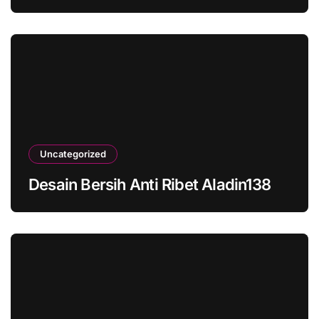
Uncategorized
Desain Bersih Anti Ribet Aladin138