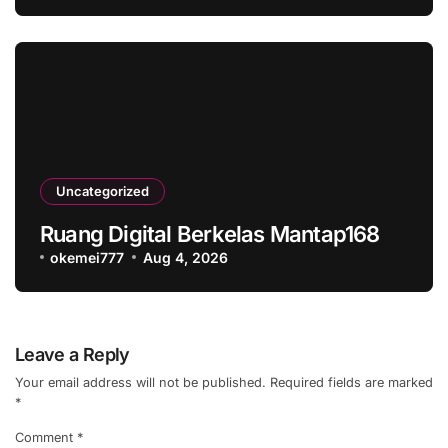
Uncategorized
Ruang Digital Berkelas Mantap168
okemei777
Aug 4, 2026
Leave a Reply
Your email address will not be published.
Required fields are marked
*
Comment
*