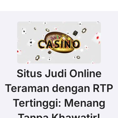
Situs Judi Online
Teraman dengan RTP
Tertinggi: Menang
Tanpa Khawatir!