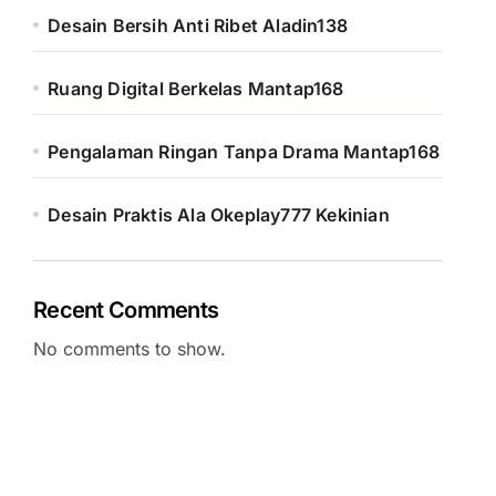
Desain Bersih Anti Ribet Aladin138
Ruang Digital Berkelas Mantap168
Pengalaman Ringan Tanpa Drama Mantap168
Desain Praktis Ala Okeplay777 Kekinian
Recent Comments
No comments to show.