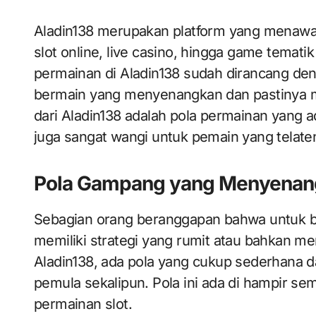
Aladin138 merupakan platform yang menawar
slot online, live casino, hingga game temat
permainan di Aladin138 sudah dirancang d
bermain yang menyenangkan dan pastinya 
dari Aladin138 adalah pola permainan yang ad
juga sangat wangi untuk pemain yang telat
Pola Gampang yang Menyenan
Sebagian orang beranggapan bahwa untuk b
memiliki strategi yang rumit atau bahkan 
Aladin138, ada pola yang cukup sederhana d
pemula sekalipun. Pola ini ada di hampir se
permainan slot.