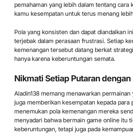
pemahaman yang lebih dalam tentang cara k
kamu kesempatan untuk terus menang lebih
Pola yang konsisten dan dapat diandalkan i
terjebak dalam perasaan frustrasi. Setiap k
kemenangan tersebut datang berkat strategi 
hanya karena keberuntungan semata.
Nikmati Setiap Putaran dengan
Aladin138 memang menawarkan permainan yang
juga memberikan kesempatan kepada para 
menemukan pola kemenangan mereka sendiri
menyadari bahwa bermain game online itu ti
keberuntungan, tetapi juga pada kemampu