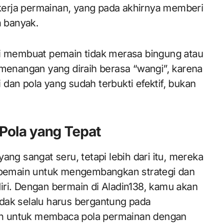
erja permainan, yang pada akhirnya memberi
 banyak.
ni membuat pemain tidak merasa bingung atau
emenangan yang diraih berasa “wangi”, karena
dan pola yang sudah terbukti efektif, bukan
 Pola yang Tepat
 sangat seru, tetapi lebih dari itu, mereka
pemain untuk mengembangkan strategi dan
. Dengan bermain di Aladin138, kamu akan
dak selalu harus bergantung pada
an untuk membaca pola permainan dengan