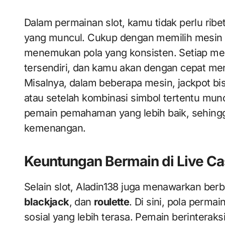
Dalam permainan slot, kamu tidak perlu rib
yang muncul. Cukup dengan memilih mesin s
menemukan pola yang konsisten. Setiap mesin
tersendiri, dan kamu akan dengan cepat me
Misalnya, dalam beberapa mesin, jackpot bi
atau setelah kombinasi simbol tertentu mun
pemain pemahaman yang lebih baik, sehing
kemenangan.
Keuntungan Bermain di Live Ca
Selain slot, Aladin138 juga menawarkan berb
blackjack
, dan
roulette
. Di sini, pola perm
sosial yang lebih terasa. Pemain berintera