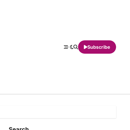
Subscribe
Search