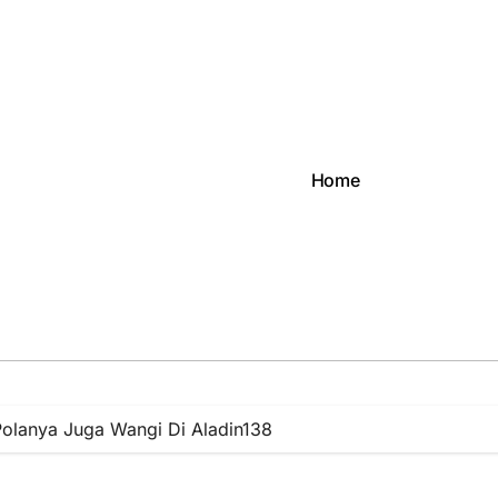
Home
olanya Juga Wangi Di Aladin138