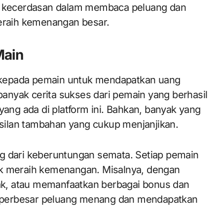
o, kecerdasan dalam membaca peluang dan
meraih kemenangan besar.
Main
 kepada pemain untuk mendapatkan uang
 banyak cerita sukses dari pemain yang berhasil
ng ada di platform ini. Bahkan, banyak yang
silan tambahan yang cukup menjanjikan.
ng dari keberuntungan semata. Setiap pemain
uk meraih kemenangan. Misalnya, dengan
k, atau memanfaatkan berbagai bonus dan
mperbesar peluang menang dan mendapatkan