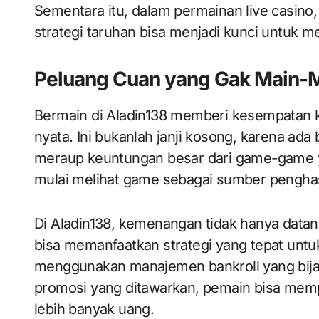
Sementara itu, dalam permainan live casin
strategi taruhan bisa menjadi kunci untuk 
Peluang Cuan yang Gak Main-
Bermain di Aladin138 memberi kesempatan
nyata. Ini bukanlah janji kosong, karena ada
meraup keuntungan besar dari game-game ya
mulai melihat game sebagai sumber pengha
Di Aladin138, kemenangan tidak hanya data
bisa memanfaatkan strategi yang tepat unt
menggunakan manajemen bankroll yang bija
promosi yang ditawarkan, pemain bisa me
lebih banyak uang.