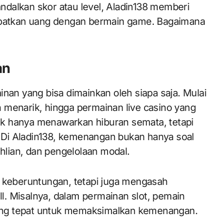
dalkan skor atau level, Aladin138 memberi
patkan uang dengan bermain game. Bagaimana
an
inan yang bisa dimainkan oleh siapa saja. Mulai
 menarik, hingga permainan live casino yang
k hanya menawarkan hiburan semata, tetapi
Di Aladin138, kemenangan bukan hanya soal
ahlian, dan pengelolaan modal.
s keberuntungan, tetapi juga mengasah
. Misalnya, dalam permainan slot, pemain
ang tepat untuk memaksimalkan kemenangan.