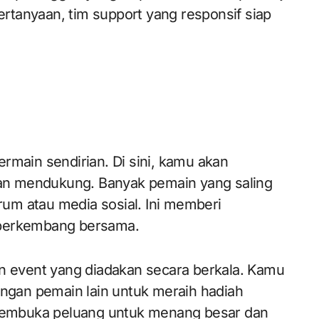
tanyaan, tim support yang responsif siap
rmain sendirian. Di sini, kamu akan
an mendukung. Banyak pemain yang saling
orum atau media sosial. Ini memberi
 berkembang bersama.
an event yang diadakan secara berkala. Kamu
engan pemain lain untuk meraih hadiah
a membuka peluang untuk menang besar dan