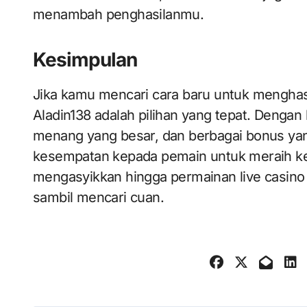
menambah penghasilanmu.
Kesimpulan
Jika kamu mencari cara baru untuk menghas
Aladin138 adalah pilihan yang tepat. Dengan
menang yang besar, dan berbagai bonus ya
kesempatan kepada pemain untuk meraih keu
mengasyikkan hingga permainan live casin
sambil mencari cuan.