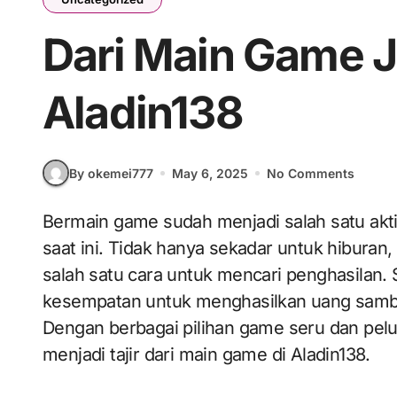
Dari Main Game Ja
Aladin138
By okemei777
May 6, 2025
No Comments
Bermain game sudah menjadi salah satu aktivitas paling populer di kalangan anak muda
saat ini. Tidak hanya sekadar untuk hibura
salah satu cara untuk mencari penghasilan.
kesempatan untuk menghasilkan uang samb
Dengan berbagai pilihan game seru dan pel
menjadi tajir dari main game di Aladin138.