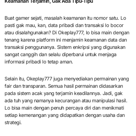
Keamanan Terjamin, Gak Ada Tipu-Tipu
Buat gamer sejati, masalah keamanan itu nomor satu. Lo
pasti gak mau, kan, data pribadi dan transaksi lo bocor
atau disalahgunakan? Di Okeplay777, lo bisa main dengan
tenang karena platform ini menjamin keamanan data dan
transaksi penggunanya. Sistem enkripsi yang digunakan
sangat canggih dan selalu diperbarui untuk menjaga
informasi pribadi lo tetap aman.
Selain itu, Okeplay777 juga menyediakan permainan yang
fair dan transparan. Semua hasil permainan didasarkan
pada sistem acak yang terjamin keadilannya. Jadi, gak
ada tuh yang namanya kecurangan atau manipulasi hasil.
Lo bisa main dengan penuh percaya diri dan menikmati
setiap kemenangan yang didapatkan dengan usaha dan
strategi.