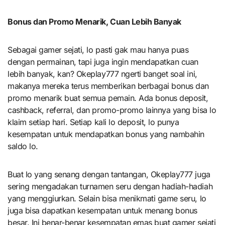
Bonus dan Promo Menarik, Cuan Lebih Banyak
Sebagai gamer sejati, lo pasti gak mau hanya puas
dengan permainan, tapi juga ingin mendapatkan cuan
lebih banyak, kan? Okeplay777 ngerti banget soal ini,
makanya mereka terus memberikan berbagai bonus dan
promo menarik buat semua pemain. Ada bonus deposit,
cashback, referral, dan promo-promo lainnya yang bisa lo
klaim setiap hari. Setiap kali lo deposit, lo punya
kesempatan untuk mendapatkan bonus yang nambahin
saldo lo.
Buat lo yang senang dengan tantangan, Okeplay777 juga
sering mengadakan turnamen seru dengan hadiah-hadiah
yang menggiurkan. Selain bisa menikmati game seru, lo
juga bisa dapatkan kesempatan untuk menang bonus
besar. Ini benar-benar kesempatan emas buat gamer sejati