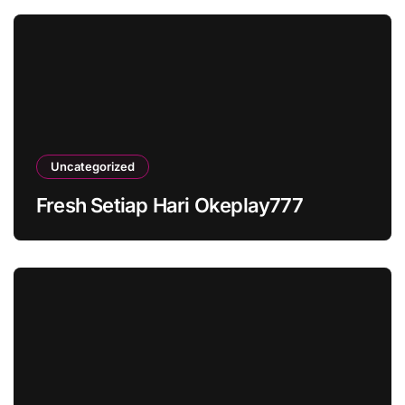
Uncategorized
Fresh Setiap Hari Okeplay777