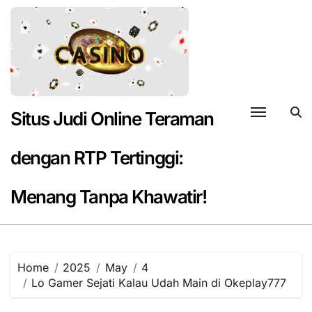
Skip
to
content
Situs Judi Online Teraman
dengan RTP Tertinggi:
Menang Tanpa Khawatir!
Home
2025
May
4
Lo Gamer Sejati Kalau Udah Main di Okeplay777