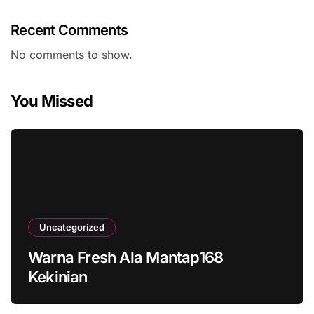
Recent Comments
No comments to show.
You Missed
Uncategorized
Warna Fresh Ala Mantap168
Kekinian