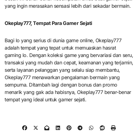
yang ingin merasakan sensasi lebih dari sekadar bermain.
Okeplay777, Tempat Para Gamer Sejati
Bagi lo yang serius di dunia game online, Okeplay777
adalah tempat yang tepat untuk memuaskan hasrat
gaming lo. Dengan koleksi game yang bervariasi dan seru,
transaksi yang mudah dan cepat, keamanan yang terjamin,
serta layanan pelanggan yang selalu siap membantu,
Okeplay777 menawarkan pengalaman bermain yang
sempurna. Ditambah lagi dengan bonus dan promo
menarik yang gak ada habisnya, Okeplay777 benar-benar
tempat yang ideal untuk gamer sejati.