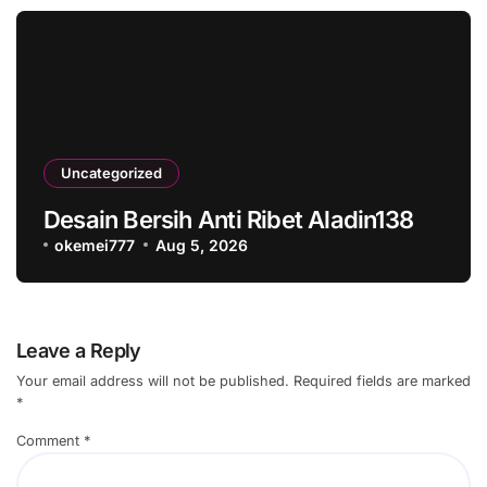
Uncategorized
Desain Bersih Anti Ribet Aladin138
okemei777
Aug 5, 2026
Leave a Reply
Your email address will not be published.
Required fields are marked
*
Comment
*