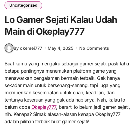
Uncategorized
Lo Gamer Sejati Kalau Udah
Main di Okeplay777
By okemei777
May 4, 2025
No Comments
Buat kamu yang mengaku sebagai gamer sejati, pasti tahu
betapa pentingnya menemukan platform game yang
menawarkan pengalaman bermain terbaik. Gak hanya
sekadar main untuk bersenang-senang, tapi juga yang
memberikan kesempatan untuk cuan, keadilan, dan
tentunya keseruan yang gak ada habisnya. Nah, kalau lo
belum coba
Okeplay777
, berarti lo belum jadi gamer sejati,
nih. Kenapa? Simak alasan-alasan kenapa Okeplay777
adalah pilihan terbaik buat gamer sejati!