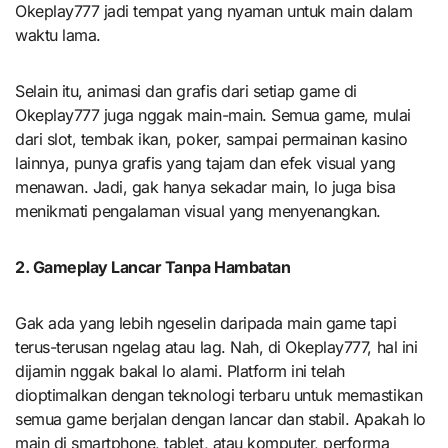
Okeplay777 jadi tempat yang nyaman untuk main dalam
waktu lama.
Selain itu, animasi dan grafis dari setiap game di
Okeplay777 juga nggak main-main. Semua game, mulai
dari slot, tembak ikan, poker, sampai permainan kasino
lainnya, punya grafis yang tajam dan efek visual yang
menawan. Jadi, gak hanya sekadar main, lo juga bisa
menikmati pengalaman visual yang menyenangkan.
2. Gameplay Lancar Tanpa Hambatan
Gak ada yang lebih ngeselin daripada main game tapi
terus-terusan ngelag atau lag. Nah, di Okeplay777, hal ini
dijamin nggak bakal lo alami. Platform ini telah
dioptimalkan dengan teknologi terbaru untuk memastikan
semua game berjalan dengan lancar dan stabil. Apakah lo
main di smartphone, tablet, atau komputer, performa