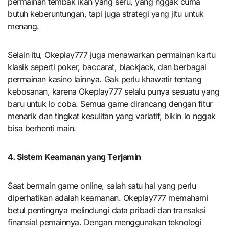
permainan tembak ikan yang seru, yang nggak cuma
butuh keberuntungan, tapi juga strategi yang jitu untuk
menang.
Selain itu, Okeplay777 juga menawarkan permainan kartu
klasik seperti poker, baccarat, blackjack, dan berbagai
permainan kasino lainnya. Gak perlu khawatir tentang
kebosanan, karena Okeplay777 selalu punya sesuatu yang
baru untuk lo coba. Semua game dirancang dengan fitur
menarik dan tingkat kesulitan yang variatif, bikin lo nggak
bisa berhenti main.
4. Sistem Keamanan yang Terjamin
Saat bermain game online, salah satu hal yang perlu
diperhatikan adalah keamanan. Okeplay777 memahami
betul pentingnya melindungi data pribadi dan transaksi
finansial pemainnya. Dengan menggunakan teknologi