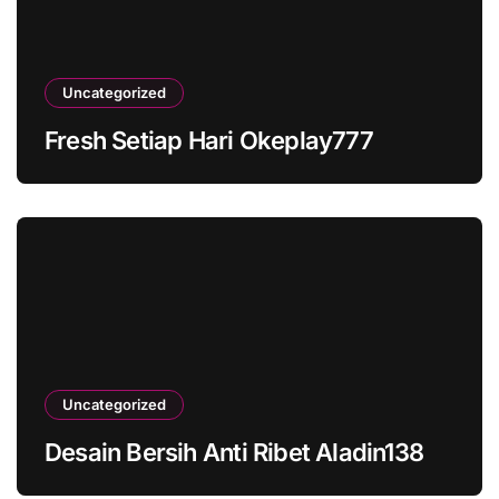
Uncategorized
Fresh Setiap Hari Okeplay777
Uncategorized
Desain Bersih Anti Ribet Aladin138