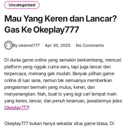
Uncategorized
Mau Yang Keren dan Lancar?
Gas Ke Okeplay777
By okemei777
Apr 30, 2025
No Comments
Di dunia game online yang semakin berkembang, mencari
platform yang nggak cuma seru, tapi juga lancar dan
terpercaya, memang gak mudah. Banyak pilihan game
online di luar sana, namun tak semuanya memberikan
pengalaman bermain yang mulus, keren, dan
menyenangkan. Nah, buat lo yang lagi cari tempat main
yang keren, lancar, dan penuh keseruan, jawabannya jelas:
Okeplay777
!
Okeplay777 bukan hanya sekadar situs game biasa. Di