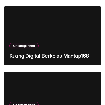
Uncategorized
Ruang Digital Berkelas Mantap168
Uncategorized