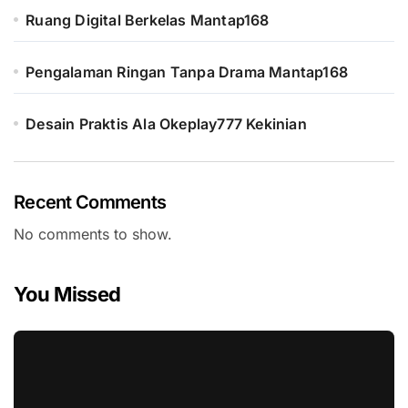
Ruang Digital Berkelas Mantap168
Pengalaman Ringan Tanpa Drama Mantap168
Desain Praktis Ala Okeplay777 Kekinian
Recent Comments
No comments to show.
You Missed