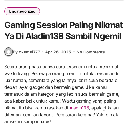
Uncategorized
Gaming Session Paling Nikmat
Ya Di Aladin138 Sambil Ngemil
By okemei777
Apr 26, 2025
No Comments
Setiap orang pasti punya cara tersendiri untuk menikmati
waktu luang. Beberapa orang memilih untuk bersantai di
luar rumah, sementara yang lainnya lebih suka berada di
depan layar gadget dan bermain game. Jika kamu
termasuk dalam kategori yang lebih suka bermain game,
ada kabar baik untuk kamu! Waktu gaming yang paling
nikmat itu bisa kamu rasakan di
Aladin138
, apalagi kalau
ditemani cemilan favorit. Penasaran kenapa? Yuk, simak
artikel ini sampai habis!