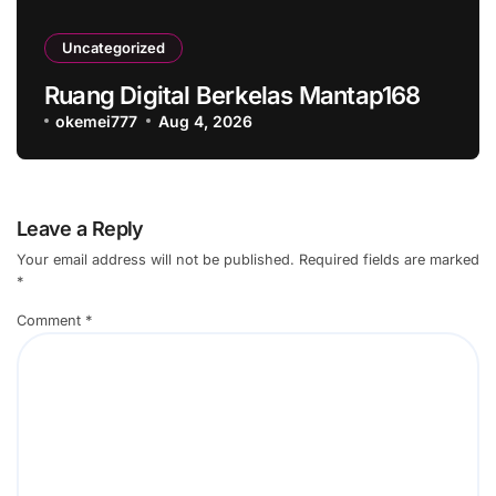
Uncategorized
Ruang Digital Berkelas Mantap168
okemei777
Aug 4, 2026
Leave a Reply
Your email address will not be published.
Required fields are marked
*
Comment
*