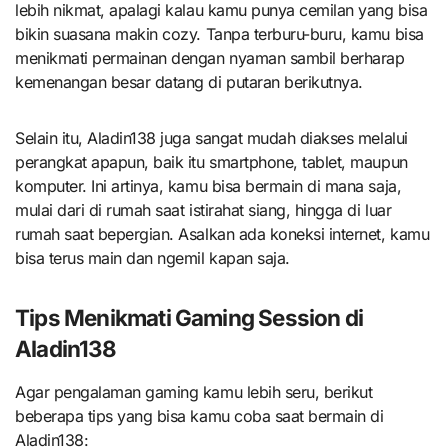
lebih nikmat, apalagi kalau kamu punya cemilan yang bisa
bikin suasana makin cozy. Tanpa terburu-buru, kamu bisa
menikmati permainan dengan nyaman sambil berharap
kemenangan besar datang di putaran berikutnya.
Selain itu, Aladin138 juga sangat mudah diakses melalui
perangkat apapun, baik itu smartphone, tablet, maupun
komputer. Ini artinya, kamu bisa bermain di mana saja,
mulai dari di rumah saat istirahat siang, hingga di luar
rumah saat bepergian. Asalkan ada koneksi internet, kamu
bisa terus main dan ngemil kapan saja.
Tips Menikmati Gaming Session di
Aladin138
Agar pengalaman gaming kamu lebih seru, berikut
beberapa tips yang bisa kamu coba saat bermain di
Aladin138: