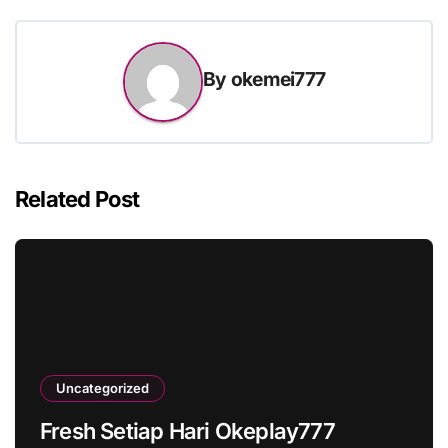
By
okemei777
Related Post
Uncategorized
Fresh Setiap Hari Okeplay777