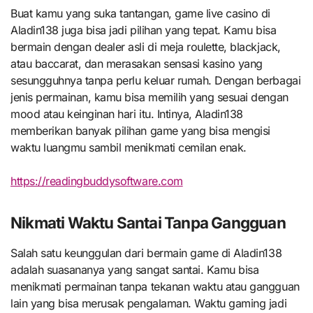
Buat kamu yang suka tantangan, game live casino di
Aladin138 juga bisa jadi pilihan yang tepat. Kamu bisa
bermain dengan dealer asli di meja roulette, blackjack,
atau baccarat, dan merasakan sensasi kasino yang
sesungguhnya tanpa perlu keluar rumah. Dengan berbagai
jenis permainan, kamu bisa memilih yang sesuai dengan
mood atau keinginan hari itu. Intinya, Aladin138
memberikan banyak pilihan game yang bisa mengisi
waktu luangmu sambil menikmati cemilan enak.
https://readingbuddysoftware.com
Nikmati Waktu Santai Tanpa Gangguan
Salah satu keunggulan dari bermain game di Aladin138
adalah suasananya yang sangat santai. Kamu bisa
menikmati permainan tanpa tekanan waktu atau gangguan
lain yang bisa merusak pengalaman. Waktu gaming jadi