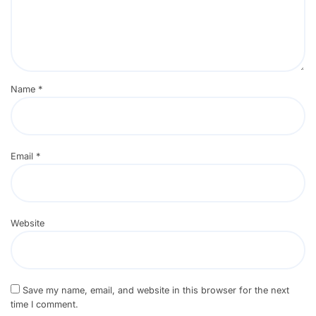
Name
*
Email
*
Website
Save my name, email, and website in this browser for the next
time I comment.