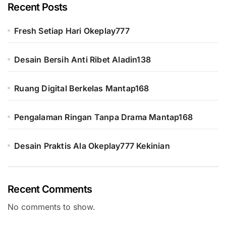
Recent Posts
Fresh Setiap Hari Okeplay777
Desain Bersih Anti Ribet Aladin138
Ruang Digital Berkelas Mantap168
Pengalaman Ringan Tanpa Drama Mantap168
Desain Praktis Ala Okeplay777 Kekinian
Recent Comments
No comments to show.