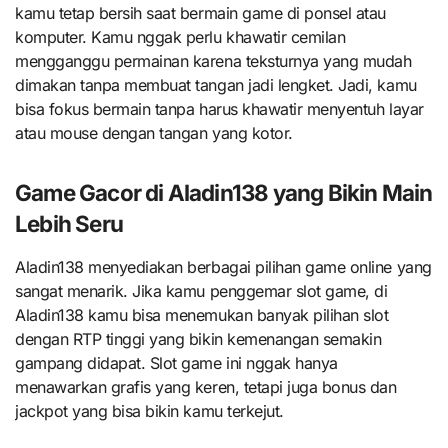
kamu tetap bersih saat bermain game di ponsel atau
komputer. Kamu nggak perlu khawatir cemilan
mengganggu permainan karena teksturnya yang mudah
dimakan tanpa membuat tangan jadi lengket. Jadi, kamu
bisa fokus bermain tanpa harus khawatir menyentuh layar
atau mouse dengan tangan yang kotor.
Game Gacor di Aladin138 yang Bikin Main
Lebih Seru
Aladin138 menyediakan berbagai pilihan game online yang
sangat menarik. Jika kamu penggemar slot game, di
Aladin138 kamu bisa menemukan banyak pilihan slot
dengan RTP tinggi yang bikin kemenangan semakin
gampang didapat. Slot game ini nggak hanya
menawarkan grafis yang keren, tetapi juga bonus dan
jackpot yang bisa bikin kamu terkejut.