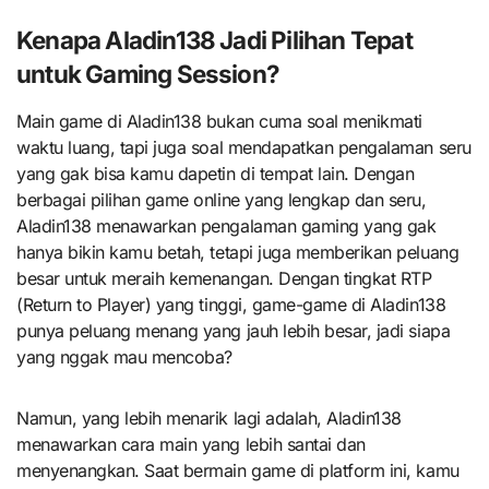
Kenapa Aladin138 Jadi Pilihan Tepat
untuk Gaming Session?
Main game di Aladin138 bukan cuma soal menikmati
waktu luang, tapi juga soal mendapatkan pengalaman seru
yang gak bisa kamu dapetin di tempat lain. Dengan
berbagai pilihan game online yang lengkap dan seru,
Aladin138 menawarkan pengalaman gaming yang gak
hanya bikin kamu betah, tetapi juga memberikan peluang
besar untuk meraih kemenangan. Dengan tingkat RTP
(Return to Player) yang tinggi, game-game di Aladin138
punya peluang menang yang jauh lebih besar, jadi siapa
yang nggak mau mencoba?
Namun, yang lebih menarik lagi adalah, Aladin138
menawarkan cara main yang lebih santai dan
menyenangkan. Saat bermain game di platform ini, kamu