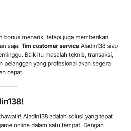
 bonus menarik, tetapi juga memberikan
an saja.
Tim customer service
Aladin138 siap
minggu. Baik itu masalah teknis, transaksi,
n pelanggan yang profesional akan segera
n cepat.
in138!
awatir! Aladin138 adalah solusi yang tepat
game online dalam satu tempat. Dengan