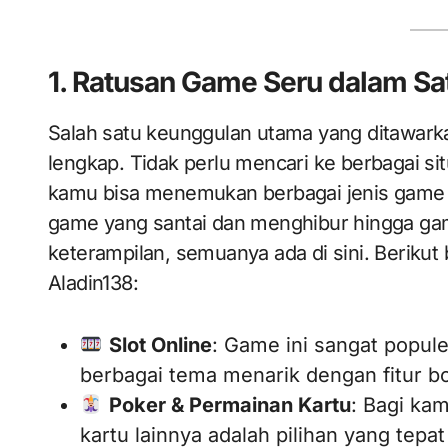
1. Ratusan Game Seru dalam Sa
Salah satu keunggulan utama yang ditawark
lengkap. Tidak perlu mencari ke berbagai situ
kamu bisa menemukan berbagai jenis game on
game yang santai dan menghibur hingga ga
keterampilan, semuanya ada di sini. Beriku
Aladin138:
Slot Online
: Game ini sangat popu
berbagai tema menarik dengan fitur 
Poker & Permainan Kartu
: Bagi ka
kartu lainnya adalah pilihan yang tep