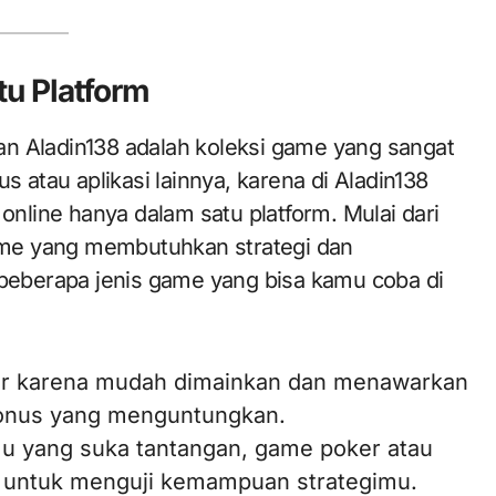
tu Platform
an Aladin138 adalah koleksi game yang sangat
s atau aplikasi lainnya, karena di Aladin138
line hanya dalam satu platform. Mulai dari
me yang membutuhkan strategi dan
t beberapa jenis game yang bisa kamu coba di
ler karena mudah dimainkan dan menawarkan
bonus yang menguntungkan.
mu yang suka tantangan, game poker atau
at untuk menguji kemampuan strategimu.