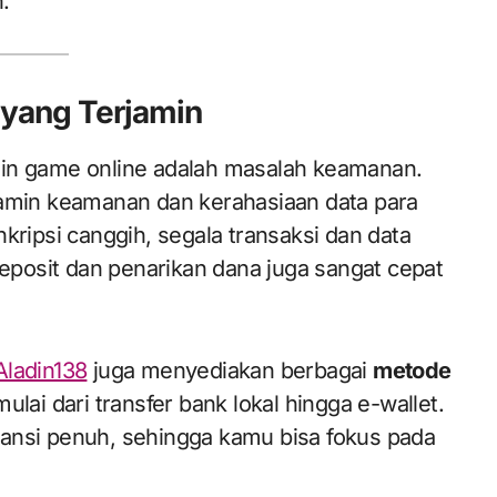
.
yang Terjamin
ain game online adalah masalah keamanan.
jamin keamanan dan kerahasiaan data para
ipsi canggih, segala transaksi dan data
deposit dan penarikan dana juga sangat cepat
Aladin138
juga menyediakan berbagai
metode
ai dari transfer bank lokal hingga e-wallet.
ransi penuh, sehingga kamu bisa fokus pada