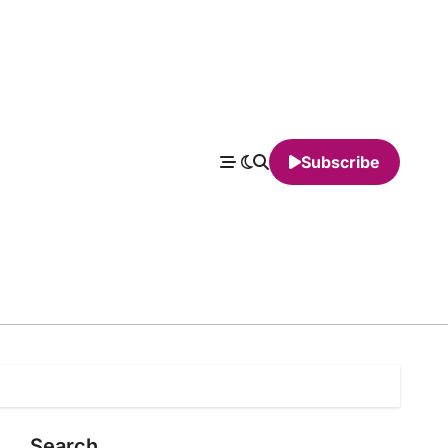
Subscribe
Search