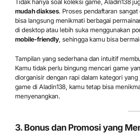
Tidak hanya soal koleksi game, Aladin138 
mudah diakses
. Proses pendaftaran sangat
bisa langsung menikmati berbagai permaina
di desktop atau lebih suka menggunakan pon
mobile-friendly
, sehingga kamu bisa bermai
Tampilan yang sederhana dan intuitif memb
Kamu tidak perlu bingung mencari game ya
diorganisir dengan rapi dalam kategori yan
game di Aladin138, kamu tetap bisa menikm
menyenangkan.
3. Bonus dan Promosi yang M