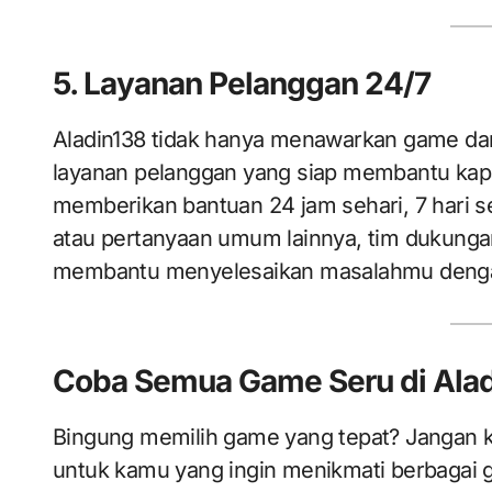
5. Layanan Pelanggan 24/7
Aladin138 tidak hanya menawarkan game dan
layanan pelanggan yang siap membantu kap
memberikan bantuan 24 jam sehari, 7 hari se
atau pertanyaan umum lainnya, tim dukunga
membantu menyelesaikan masalahmu denga
Coba Semua Game Seru di Alad
Bingung memilih game yang tepat? Jangan kh
untuk kamu yang ingin menikmati berbagai 