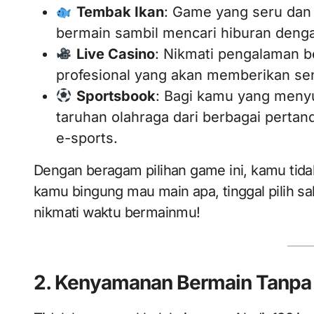
Tembak Ikan
: Game yang seru dan 
bermain sambil mencari hiburan deng
Live Casino
: Nikmati pengalaman b
profesional yang akan memberikan sen
Sportsbook
: Bagi kamu yang menyu
taruhan olahraga dari berbagai pertand
e-sports.
Dengan beragam pilihan game ini, kamu tida
kamu bingung mau main apa, tinggal pilih sa
nikmati waktu bermainmu!
2. Kenyamanan Bermain Tanp