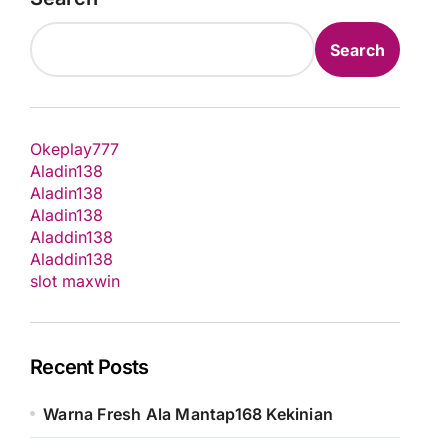
Search
Okeplay777
Aladin138
Aladin138
Aladin138
Aladdin138
Aladdin138
slot maxwin
Recent Posts
Warna Fresh Ala Mantap168 Kekinian