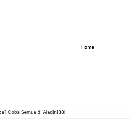
Home
a? Coba Semua di Aladin138!