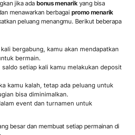
gkan jika ada
bonus menarik
yang bisa
ni dan menawarkan berbagai
promo menarik
katkan peluang menangmu. Berikut beberapa
a kali bergabung, kamu akan mendapatkan
untuk bermain.
 saldo setiap kali kamu melakukan deposit
ika kamu kalah, tetap ada peluang untuk
gian bisa diminimalkan.
 dalam event dan turnamen untuk
ang besar dan membuat setiap permainan di