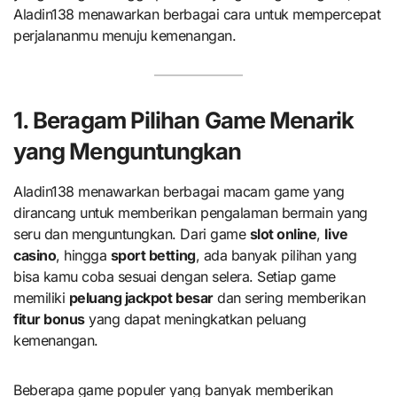
Aladin138 menawarkan berbagai cara untuk mempercepat
perjalananmu menuju kemenangan.
1.
Beragam Pilihan Game Menarik
yang Menguntungkan
Aladin138 menawarkan berbagai macam game yang
dirancang untuk memberikan pengalaman bermain yang
seru dan menguntungkan. Dari game
slot online
,
live
casino
, hingga
sport betting
, ada banyak pilihan yang
bisa kamu coba sesuai dengan selera. Setiap game
memiliki
peluang jackpot besar
dan sering memberikan
fitur bonus
yang dapat meningkatkan peluang
kemenangan.
Beberapa game populer yang banyak memberikan