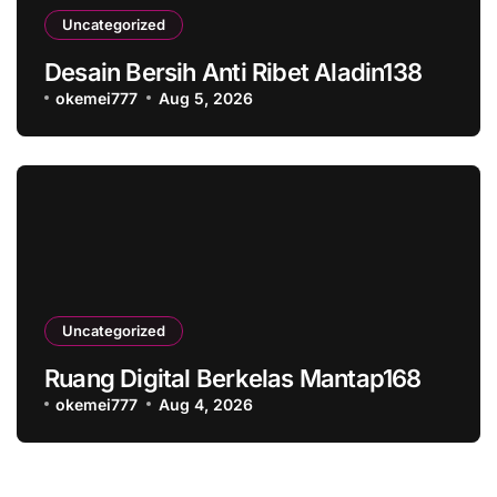
Uncategorized
Desain Bersih Anti Ribet Aladin138
okemei777
Aug 5, 2026
Uncategorized
Ruang Digital Berkelas Mantap168
okemei777
Aug 4, 2026