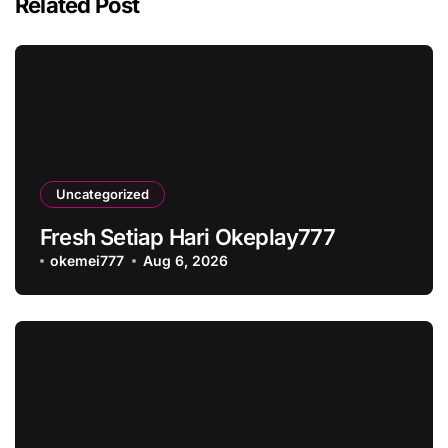
Related Post
Uncategorized
Fresh Setiap Hari Okeplay777
okemei777
Aug 6, 2026