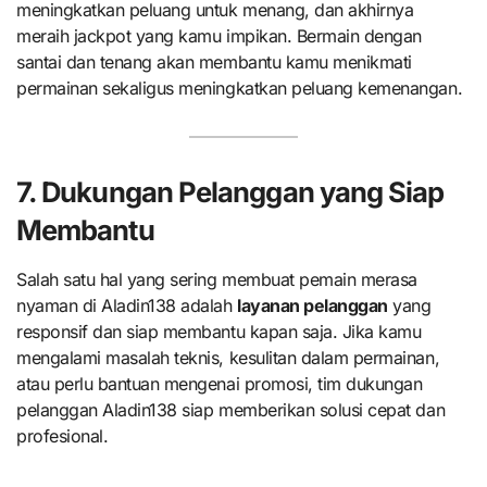
meningkatkan peluang untuk menang, dan akhirnya
meraih jackpot yang kamu impikan. Bermain dengan
santai dan tenang akan membantu kamu menikmati
permainan sekaligus meningkatkan peluang kemenangan.
7.
Dukungan Pelanggan yang Siap
Membantu
Salah satu hal yang sering membuat pemain merasa
nyaman di Aladin138 adalah
layanan pelanggan
yang
responsif dan siap membantu kapan saja. Jika kamu
mengalami masalah teknis, kesulitan dalam permainan,
atau perlu bantuan mengenai promosi, tim dukungan
pelanggan Aladin138 siap memberikan solusi cepat dan
profesional.