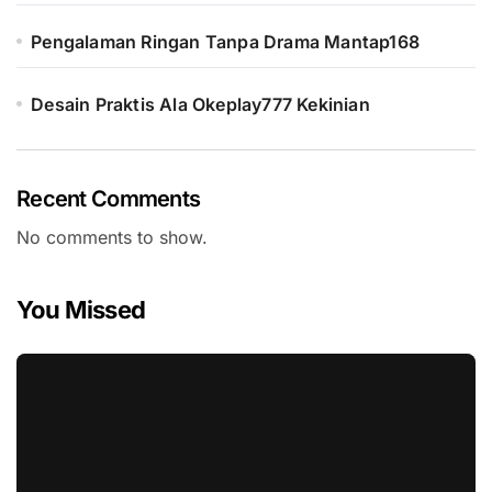
Pengalaman Ringan Tanpa Drama Mantap168
Desain Praktis Ala Okeplay777 Kekinian
Recent Comments
No comments to show.
You Missed