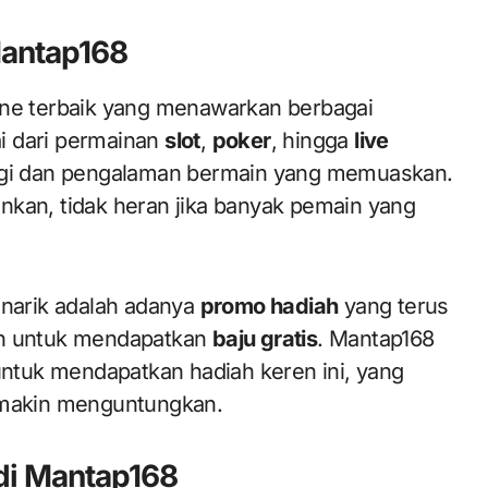
Mantap168
ine terbaik yang menawarkan berbagai
i dari permainan
slot
,
poker
, hingga
live
nggi dan pengalaman bermain yang memuaskan.
nkan, tidak heran jika banyak pemain yang
narik adalah adanya
promo hadiah
yang terus
an untuk mendapatkan
baju gratis
. Mantap168
tuk mendapatkan hadiah keren ini, yang
makin menguntungkan.
di Mantap168