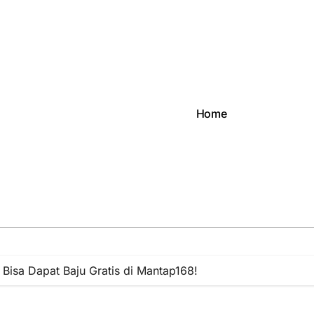
Home
isa Dapat Baju Gratis di Mantap168!