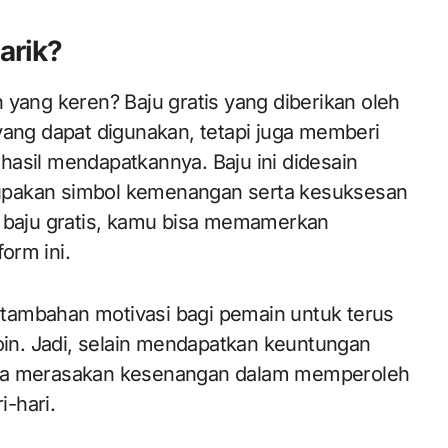
arik?
 yang keren? Baju gratis yang diberikan oleh
yang dapat digunakan, tetapi juga memberi
hasil mendapatkannya. Baju ini didesain
upakan simbol kemenangan serta kesuksesan
baju gratis, kamu bisa memamerkan
orm ini.
an tambahan motivasi bagi pemain untuk terus
n. Jadi, selain mendapatkan keuntungan
isa merasakan kesenangan dalam memperoleh
-hari.