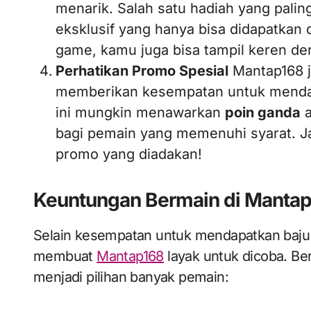
menarik. Salah satu hadiah yang palin
eksklusif yang hanya bisa didapatkan 
game, kamu juga bisa tampil keren de
Perhatikan Promo Spesial
Mantap168 j
memberikan kesempatan untuk mendap
ini mungkin menawarkan
poin ganda
a
bagi pemain yang memenuhi syarat. Ja
promo yang diadakan!
Keuntungan Bermain di Manta
Selain kesempatan untuk mendapatkan baju 
membuat
Mantap168
layak untuk dicoba. Be
menjadi pilihan banyak pemain: