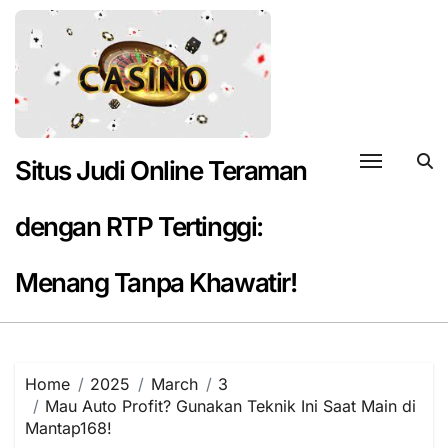
Skip
to
content
Situs Judi Online Teraman
dengan RTP Tertinggi:
Menang Tanpa Khawatir!
Home
2025
March
3
Mau Auto Profit? Gunakan Teknik Ini Saat Main di
Mantap168!