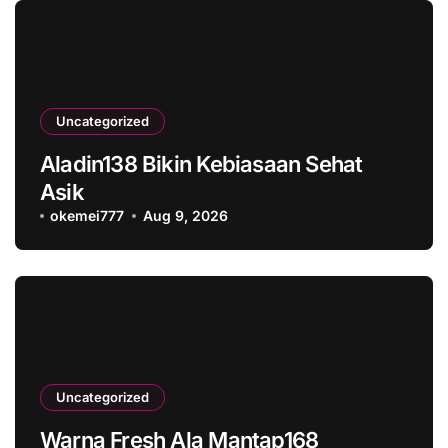
Uncategorized
Aladin138 Bikin Kebiasaan Sehat
Asik
okemei777
Aug 9, 2026
Uncategorized
Warna Fresh Ala Mantap168