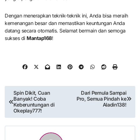
Dengan menerapkan teknik-teknik ini, Anda bisa meraih
kemenangan besar dan memastikan keuntungan Anda
datang secara otomatis. Selamat bermain dan semoga
sukses di
Mantap168
!
Post
Spin Dikit, Cuan
Dari Pemula Sampai
Banyak! Coba
Pro, Semua Pindah ke
navigation
Keberuntungan di
Aladin138!
Okeplay777!