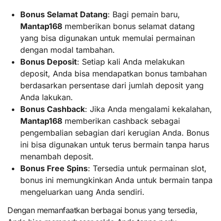
Bonus Selamat Datang
: Bagi pemain baru,
Mantap168
memberikan bonus selamat datang
yang bisa digunakan untuk memulai permainan
dengan modal tambahan.
Bonus Deposit
: Setiap kali Anda melakukan
deposit, Anda bisa mendapatkan bonus tambahan
berdasarkan persentase dari jumlah deposit yang
Anda lakukan.
Bonus Cashback
: Jika Anda mengalami kekalahan,
Mantap168
memberikan cashback sebagai
pengembalian sebagian dari kerugian Anda. Bonus
ini bisa digunakan untuk terus bermain tanpa harus
menambah deposit.
Bonus Free Spins
: Tersedia untuk permainan slot,
bonus ini memungkinkan Anda untuk bermain tanpa
mengeluarkan uang Anda sendiri.
Dengan memanfaatkan berbagai bonus yang tersedia,