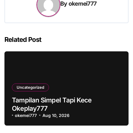
By
okemei777
Related Post
Uncategorized
Tampilan Simpel Tapi Kece
Okeplay777
okemei777
Aug 10, 2026