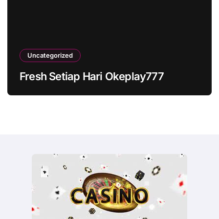
Uncategorized
Fresh Setiap Hari Okeplay777