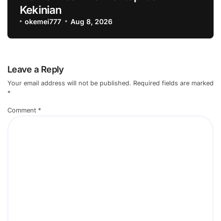
Kekinian
okemei777
Aug 8, 2026
Leave a Reply
Your email address will not be published.
Required fields are marked
*
Comment
*