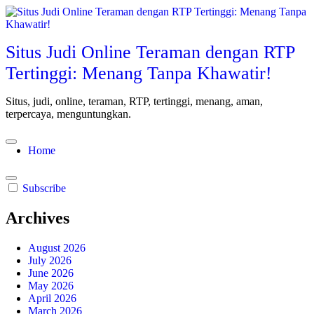
Skip
to
content
Situs Judi Online Teraman dengan RTP
Tertinggi: Menang Tanpa Khawatir!
Situs, judi, online, teraman, RTP, tertinggi, menang, aman,
terpercaya, menguntungkan.
Home
Subscribe
Archives
August 2026
July 2026
June 2026
May 2026
April 2026
March 2026