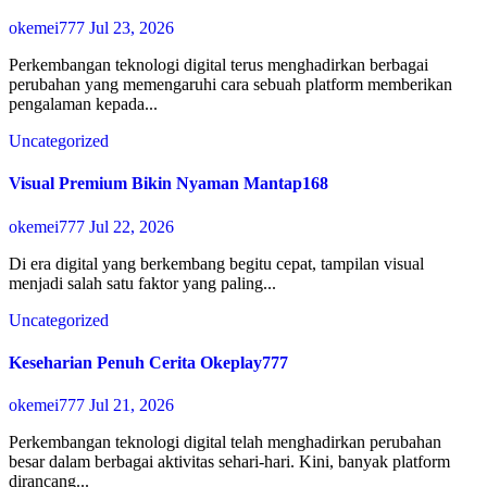
okemei777
Jul 23, 2026
Perkembangan teknologi digital terus menghadirkan berbagai
perubahan yang memengaruhi cara sebuah platform memberikan
pengalaman kepada...
Uncategorized
Visual Premium Bikin Nyaman Mantap168
okemei777
Jul 22, 2026
Di era digital yang berkembang begitu cepat, tampilan visual
menjadi salah satu faktor yang paling...
Uncategorized
Keseharian Penuh Cerita Okeplay777
okemei777
Jul 21, 2026
Perkembangan teknologi digital telah menghadirkan perubahan
besar dalam berbagai aktivitas sehari-hari. Kini, banyak platform
dirancang...